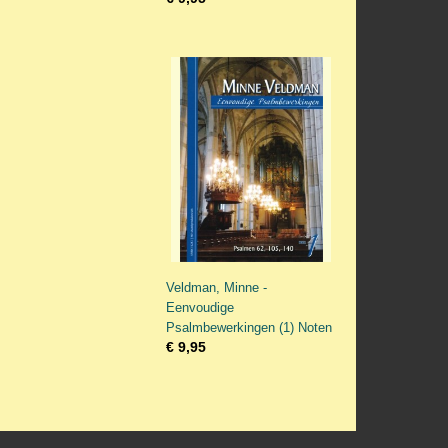
Veldman, Minne -
Eenvoudige
Psalmbewerkingen (1) Noten
€ 9,95