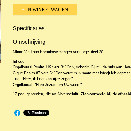
IN WINKELWAGEN
Specificaties
Productcode
NBLNOr-15156
Omschrijving
EAN code
MVBK 16291
Minne Veldman Koraalbewerkingen voor orgel deel 20
Inhoud:
Orgelkoraal Psalm 119 vers 3: "Och, schonkt Gij mij de hulp van Uw
Gigue Psalm 87 vers 5: "Dan wordt mijn naam met lofgejuich gepreze
Trio: "Heer, ik hoor van rijke zegen"
Orgelkoraal: "Here Jezus, om Uw woord"
17 pag. gebonden, Nieuw! Notenschrift.
Zie voorbeeld bij de afbeel