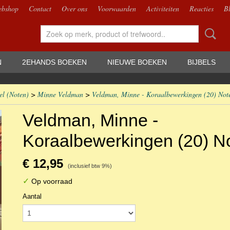
bshop
Contact
Over ons
Voorwaarden
Activiteiten
Reacties
B
N
2EHANDS BOEKEN
NIEUWE BOEKEN
BIJBELS
el (Noten)
>
Minne Veldman
>
Veldman, Minne - Koraalbewerkingen (20) Not
Veldman, Minne -
Koraalbewerkingen (20) N
€ 12,95
(inclusief btw 9%)
✓
Op voorraad
Aantal