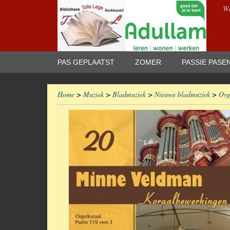
We
PAS GEPLAATST
ZOMER
PASSIE PASE
Home
>
Muziek
>
Bladmuziek
>
Nieuwe bladmuziek
>
Org