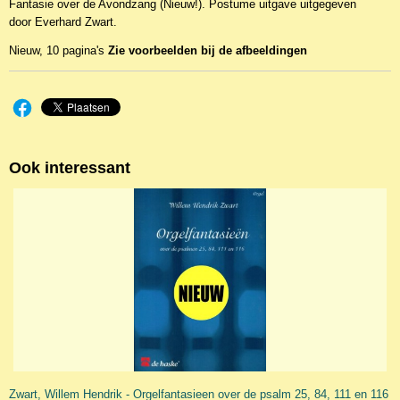
Fantasie over de Avondzang (Nieuw!). Postume uitgave uitgegeven
EAN code
door Everhard Zwart.
Everhard Zwar
Nieuw, 10 pagina's
Zie voorbeelden bij de afbeeldingen
Ook interessant
Zwart, Willem Hendrik - Orgelfantasieen over de psalm 25, 84, 111 en 116