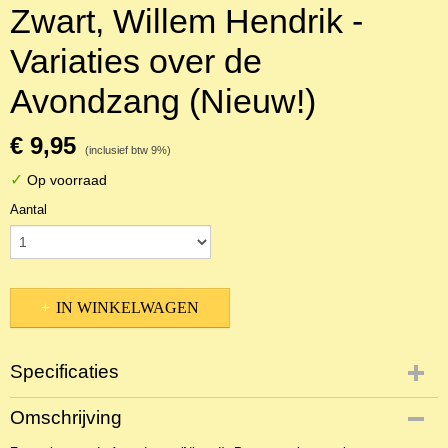
Zwart, Willem Hendrik -
Variaties over de
Avondzang (Nieuw!)
€ 9,95
(inclusief btw 9%)
✓
Op voorraad
Aantal
IN WINKELWAGEN
Specificaties
Productcode
Omschrijving
NBLKOr-11067