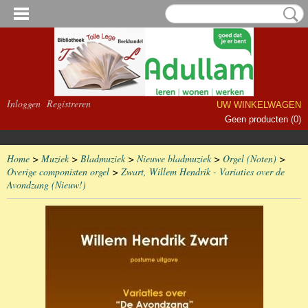
Inloggen
Registreren
UW WINKELWAGEN
Geen producten
(0)
Home
>
Muziek
>
Bladmuziek
>
Nieuwe bladmuziek
>
Orgel (Noten)
>
Overige componisten orgel
>
Zwart, Willem Hendrik - Variaties over de
Avondzang (Nieuw!)