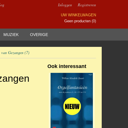
log
Inloggen
Registreren
UW WINKELWAGEN
Geen producten
(0)
MUZIEK
OVERIGE
n van Gezangen (7)
Ook interessant
zangen