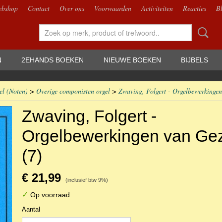
bshop
Contact
Over ons
Voorwaarden
Activiteiten
Reacties
B
N
2EHANDS BOEKEN
NIEUWE BOEKEN
BIJBELS
el (Noten)
>
Overige componisten orgel
>
Zwaving, Folgert - Orgelbewerkinge
Zwaving, Folgert -
Orgelbewerkingen van Ge
(7)
€ 21,99
(inclusief btw 9%)
✓
Op voorraad
Aantal