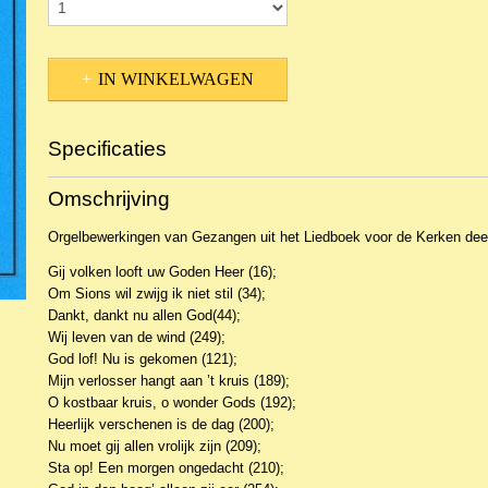
IN WINKELWAGEN
Specificaties
Productcode
NBLNOr-1134
Omschrijving
EAN code
WIL751
Orgelbewerkingen van Gezangen uit het Liedboek voor de Kerken deel
Gij volken looft uw Goden Heer (16);
Om Sions wil zwijg ik niet stil (34);
Dankt, dankt nu allen God(44);
Wij leven van de wind (249);
God lof! Nu is gekomen (121);
Mijn verlosser hangt aan ’t kruis (189);
O kostbaar kruis, o wonder Gods (192);
Heerlijk verschenen is de dag (200);
Nu moet gij allen vrolijk zijn (209);
Sta op! Een morgen ongedacht (210);