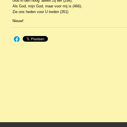
God in den hoog’ alleen zij eer (254);
Als God, mijn God, maar voor mij is (466);
Zie ons heden voor U treden (351)
Nieuw!