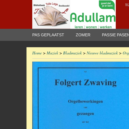
We
PAS GEPLAATST
ZOMER
PASSIE PASE
Home
>
Muziek
>
Bladmuziek
>
Nieuwe bladmuziek
>
Org