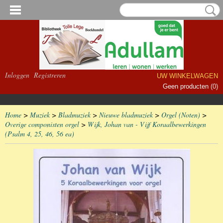
Inloggen
Registreren
UW WINKELWAGEN
Geen producten
(0)
Home
>
Muziek
>
Bladmuziek
>
Nieuwe bladmuziek
>
Orgel (Noten)
>
Overige componisten orgel
>
Wijk, Johan van - Vijf Koraalbewerkingen
(Psalm 4, 25, 46, 56 ea)