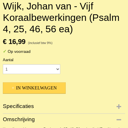
Wijk, Johan van - Vijf
Koraalbewerkingen (Psalm
4, 25, 46, 56 ea)
€ 16,99
(inclusief btw 9%)
✓
Op voorraad
Aantal
IN WINKELWAGEN
Specificaties
Productcode
Omschrijving
NBLNOr-13623