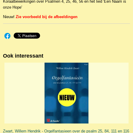
Koraalbewerkingen over Psalmen 4, 25, 46, 56 en het lied 'Een Naam is
EAN code
onze Hope'
WIL1300
Nieuw!
Zie voorbeeld bij de afbeeldingen
Ook interessant
Zwart, Willem Hendrik - Orgelfantasieen over de psalm 25, 84, 111 en 116