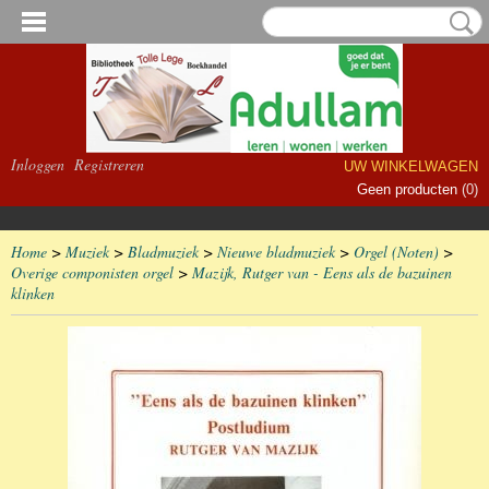
Inloggen
Registreren
UW WINKELWAGEN
Geen producten
(0)
Home
>
Muziek
>
Bladmuziek
>
Nieuwe bladmuziek
>
Orgel (Noten)
>
Overige componisten orgel
>
Mazijk, Rutger van - Eens als de bazuinen
klinken