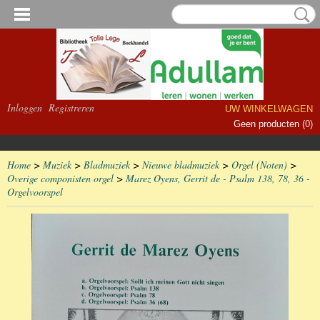
Inloggen
Registreren
UW WINKELWAGEN
Geen producten
(0)
Home
>
Muziek
>
Bladmuziek
>
Nieuwe bladmuziek
>
Orgel (Noten)
>
Overige componisten orgel
>
Marez Oyens, Gerrit de - Psalm 138, 78, 36 -
Orgelvoorspel