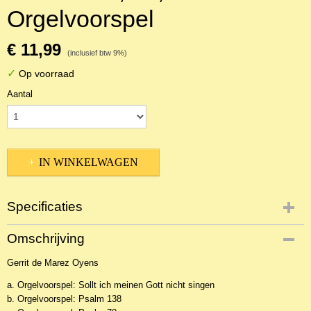
Orgelvoorspel
€ 11,99
(inclusief btw 9%)
✓
Op voorraad
Aantal
IN WINKELWAGEN
Specificaties
Productcode
Omschrijving
NBLNOr-14808
Gerrit de Marez Oyens
EAN code
WIL745
a. Orgelvoorspel: Sollt ich meinen Gott nicht singen
b. Orgelvoorspel: Psalm 138