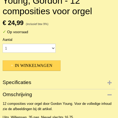
Young, Gordon - 12
composities voor orgel
€ 24,99
(inclusief btw 9%)
✓
Op voorraad
Aantal
IN WINKELWAGEN
Specificaties
Productcode
Omschrijving
NBLNOr-14821
12 composities voor orgel door Gordon Young. Voor de volledige inhoud
EAN code
zie de afbeeldingen bij dit artikel.
WIL549
Uitg. Willemsen, 35 pag. Nieuw! slechts 16,75