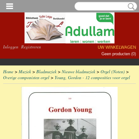
Inloggen
Registreren
UW WINKELWAGEN
Geen producten
(0)
Home
>
Muziek
>
Bladmuziek
>
Nieuwe bladmuziek
>
Orgel (Noten)
>
Overige componisten orgel
>
Young, Gordon - 12 composities voor orgel