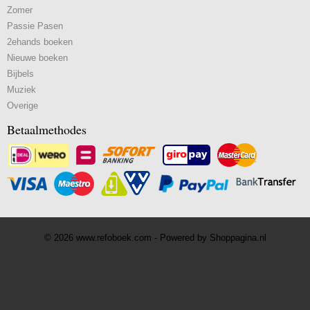
Zomer
Passie Pasen
2ehands boeken
Nieuwe boeken
Bijbels
Muziek
Overige
Betaalmethodes
© 2026 www.refoboek.com - Powered by Shoppagina.nl