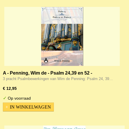
A - Penning, Wim de - Psalm 24,39 en 52 -
Psalmbewerkingen voor kerk en huis deel 5
3 pracht Psalmbewerkingen van Wim de Penning: Psalm 24, 39…
€ 12,95
✓
Op voorraad
IN WINKELWAGEN