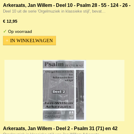
Arkeraats, Jan Willem - Deel 10 - Psalm 28 - 55 - 124 - 26 -
O God die droeg ons voorgeslacht
Deel 10 uit de serie 'Orgelmuziek in klassieke stijl', bevat…
€ 12,95
✓
Op voorraad
IN WINKELWAGEN
Arkeraats, Jan Willem - Deel 2 - Psalm 31 (71) en 42