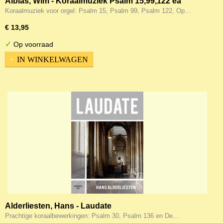
Alblas, Wim - Koraalmuziek Psalm 15,99,122 ea
Koraalmuziek voor orgel: Psalm 15, Psalm 99, Psalm 122, Op…
€ 13,95
✓
Op voorraad
IN WINKELWAGEN
Alderliesten, Hans - Laudate
Prachtige koraalbewerkingen: Psalm 30, Psalm 136 en De…