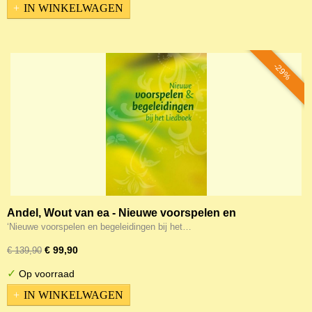
IN WINKELWAGEN
-29%
Andel, Wout van ea - Nieuwe voorspelen en
begeleidingen bij het liedboek
‘Nieuwe voorspelen en begeleidingen bij het…
€ 99,90
€ 139,90
✓
Op voorraad
IN WINKELWAGEN