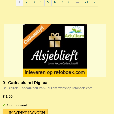
1
2
3
4
5
6
7
8
•••
71
»
0 - Cadeaukaart Digitaal
De Digitale Cadeaukaart van Adullam webshop refoboek.com…
€ 1,00
✓
Op voorraad
IN WINKELWAGEN