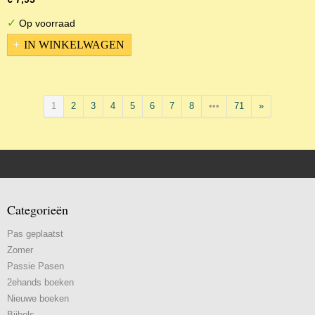
✓
Op voorraad
IN WINKELWAGEN
1
2
3
4
5
6
7
8
•••
71
»
Categorieën
Pas geplaatst
Zomer
Passie Pasen
2ehands boeken
Nieuwe boeken
Bijbels