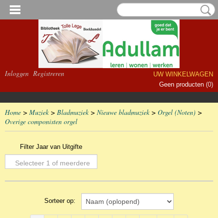
Inloggen
Registreren
UW WINKELWAGEN
Geen producten
(0)
Home
>
Muziek
>
Bladmuziek
>
Nieuwe bladmuziek
>
Orgel (Noten)
>
Overige componisten orgel
Filter Jaar van Uitgifte
Selecteer 1 of meerdere
opties
Sorteer op: