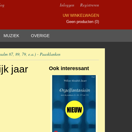
log
Inloggen
Registreren
UW WINKELWAGEN
Geen producten
(0)
MUZIEK
OVERIGE
salm 87, 89, 79, e.a.) - Paasklanken
jk jaar
Ook interessant