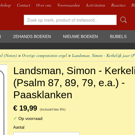
bshop
Contact
Over ons
Voorwaarden
Activiteiten
Reacties
B
N
2EHANDS BOEKEN
NIEUWE BOEKEN
BIJBELS
el (Noten)
>
Overige componisten orgel
>
Landsman, Simon - Kerkelijk jaar (P
Landsman, Simon - Kerkeli
(Psalm 87, 89, 79, e.a.) -
Paasklanken
€ 19,99
(inclusief btw 9%)
✓
Op voorraad
Aantal