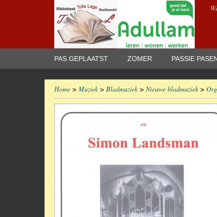
We
PAS GEPLAATST
ZOMER
PASSIE PASE
Home
>
Muziek
>
Bladmuziek
>
Nieuwe bladmuziek
>
Org