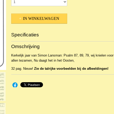
IN WINKELWAGEN
Specificaties
Productcode
NBLNOr-15651
Omschrijving
EAN code
WIL476
Kerkelijk jaar van Simon Lansman: Psalm 87, 89, 79, wij knielen voo
allen tezamen, Nu daagt het in het Oosten,
32 pag. Nieuw!
Zie de talrijke voorbeelden bij de afbeeldingen!