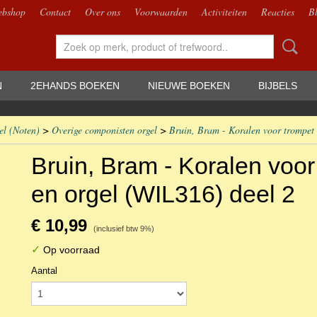
bshop
Contact
Over ons
Voorwaarden
Activiteiten
Reacties
B
N
2EHANDS BOEKEN
NIEUWE BOEKEN
BIJBELS
el (Noten)
>
Overige componisten orgel
>
Bruin, Bram - Koralen voor trompet 
Bruin, Bram - Koralen voor
en orgel (WIL316) deel 2
€ 10,99
(inclusief btw 9%)
✓
Op voorraad
Aantal