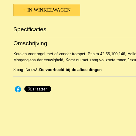
IN WINKELWAGEN
Specificaties
Productcode
NBLNIn-15707
Omschrijving
EAN code
WIL316
Koralen voor orgel met of zonder trompet: Psalm 42,65,100,146, Hallel
Morgenglans der eeuwigheid, Komt nu met zang vol zoete tonen,Jezus
8 pag. Nieuw!
Zie voorbeeld bij de afbeeldingen