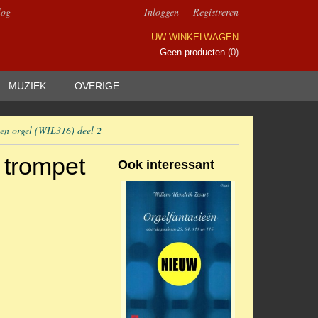
log
Inloggen
Registreren
UW WINKELWAGEN
Geen producten
(0)
MUZIEK
OVERIGE
en orgel (WIL316) deel 2
 trompet
Ook interessant