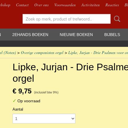
bshop
Contact
Over ons
Voorwaarden
Activiteiten
Reacties
B
N
2EHANDS BOEKEN
NIEUWE BOEKEN
BIJBELS
el (Noten)
>
Overige componisten orgel
>
Lipke, Jurjan - Drie Psalmen voor or
Lipke, Jurjan - Drie Psalm
orgel
€ 9,75
(inclusief btw 9%)
✓
Op voorraad
Aantal