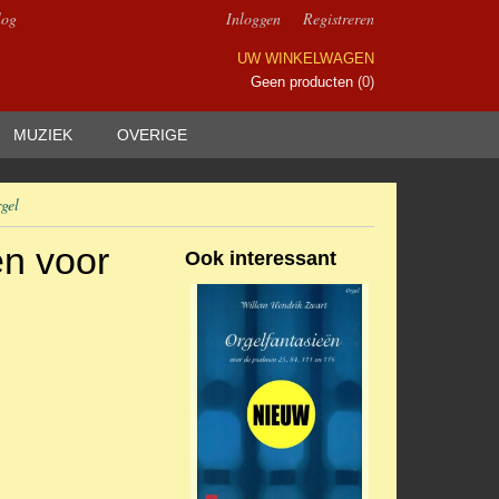
log
Inloggen
Registreren
UW WINKELWAGEN
Geen producten
(0)
MUZIEK
OVERIGE
gel
en voor
Ook interessant