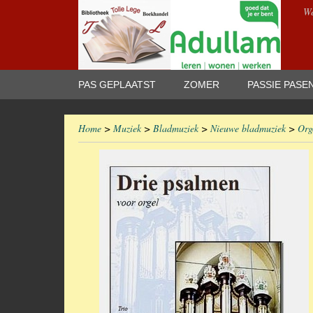
We
PAS GEPLAATST
ZOMER
PASSIE PASE
Home
>
Muziek
>
Bladmuziek
>
Nieuwe bladmuziek
>
Org