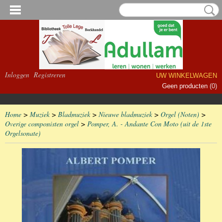
Inloggen
Registreren
UW WINKELWAGEN
Geen producten
(0)
Home
>
Muziek
>
Bladmuziek
>
Nieuwe bladmuziek
>
Orgel (Noten)
>
Overige componisten orgel
>
Pomper, A. - Andante Con Moto (uit de 1ste
Orgelsonate)