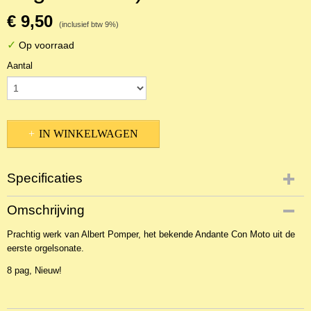
€ 9,50
(inclusief btw 9%)
✓
Op voorraad
Aantal
IN WINKELWAGEN
Specificaties
Productcode
Omschrijving
NBLNOr-17202
Prachtig werk van Albert Pomper, het bekende Andante Con Moto uit de
EAN code
eerste orgelsonate.
JZ-AMBITUS115
8 pag, Nieuw!