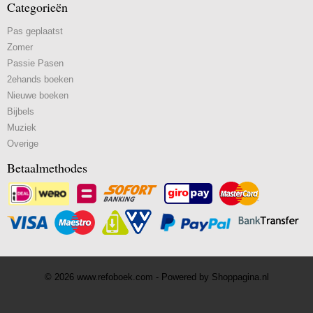
Categorieën
Pas geplaatst
Zomer
Passie Pasen
2ehands boeken
Nieuwe boeken
Bijbels
Muziek
Overige
Betaalmethodes
© 2026 www.refoboek.com - Powered by Shoppagina.nl