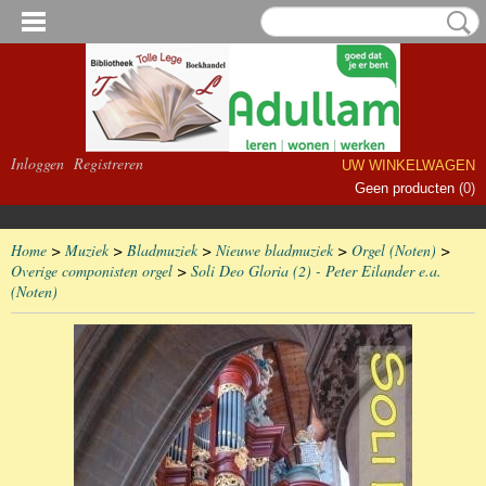
Inloggen
Registreren
UW WINKELWAGEN
Geen producten
(0)
Home
>
Muziek
>
Bladmuziek
>
Nieuwe bladmuziek
>
Orgel (Noten)
>
Overige componisten orgel
>
Soli Deo Gloria (2) - Peter Eilander e.a.
(Noten)