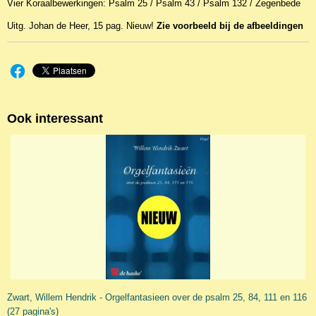
Vier Koraalbewerkingen: Psalm 25 / Psalm 43 / Psalm 132 / Zegenbede
EAN code
HEER3004
Uitg. Johan de Heer, 15 pag. Nieuw!
Zie voorbeeld bij de afbeeldingen
Ook interessant
Zwart, Willem Hendrik - Orgelfantasieen over de psalm 25, 84, 111 en 116
(27 pagina's)