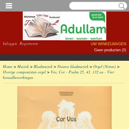
Inloggen
Registreren
UW WINKELWAGEN
Geen producten
(0)
Home
>
Muziek
>
Bladmuziek
>
Nieuwe bladmuziek
>
Orgel (Noten)
>
Overige componisten orgel
>
Vos, Cor - Psalm 25, 43, 132 ea - Vier
koraalbewerkingen