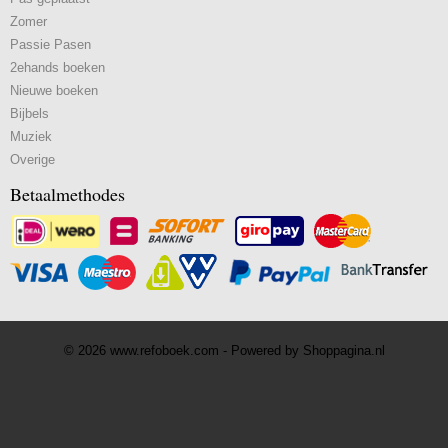
Zomer
Passie Pasen
2ehands boeken
Nieuwe boeken
Bijbels
Muziek
Overige
Betaalmethodes
© 2026 www.refoboek.com - Powered by Shoppagina.nl