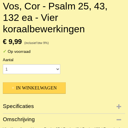
Vos, Cor - Psalm 25, 43,
132 ea - Vier
koraalbewerkingen
€ 9,99
(inclusief btw 9%)
✓
Op voorraad
Aantal
IN WINKELWAGEN
Specificaties
Productcode
Omschrijving
NBLNOr-17763