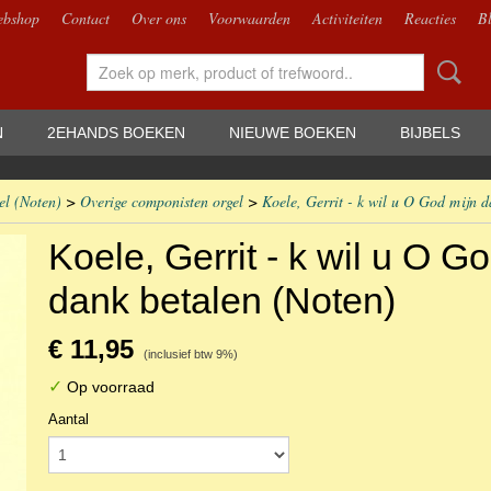
bshop
Contact
Over ons
Voorwaarden
Activiteiten
Reacties
B
N
2EHANDS BOEKEN
NIEUWE BOEKEN
BIJBELS
el (Noten)
>
Overige componisten orgel
>
Koele, Gerrit - k wil u O God mijn d
Koele, Gerrit - k wil u O G
dank betalen (Noten)
€ 11,95
(inclusief btw 9%)
✓
Op voorraad
Aantal