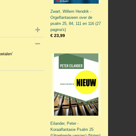
Zwart, Willem Hendrik -
Orgelfantasieen over de
psalm 25, 84, 111 en 116 (27
pagina's)
€ 23,99
betalen'
Eilander, Peter -
Koraalfantasie Psalm 25
(Uitgebreide versies) (Noten)