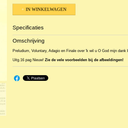
IN WINKELWAGEN
Specificaties
Productcode
NBLNOr-18659
Omschrijving
EAN code
PPO1035
Productcode leverancier
Promusic
Preludium, Voluntary, Adagio en Finale over 'k wil u O God mijn dank 
Uitg.16 pag Nieuw!
Zie de vele voorbeelden bij de afbeeldingen!