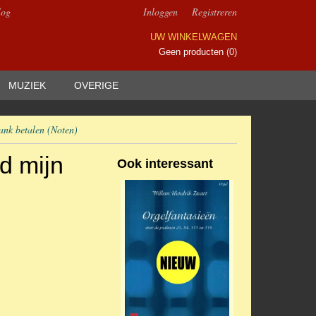
log
Inloggen
Registreren
UW WINKELWAGEN
Geen producten
(0)
MUZIEK
OVERIGE
ank betalen (Noten)
od mijn
Ook interessant