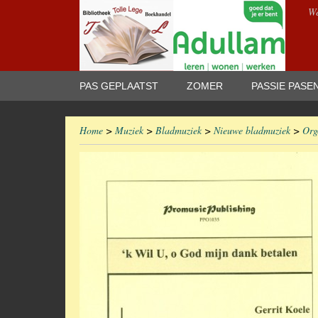
We
PAS GEPLAATST
ZOMER
PASSIE PASE
Home
>
Muziek
>
Bladmuziek
>
Nieuwe bladmuziek
>
Org