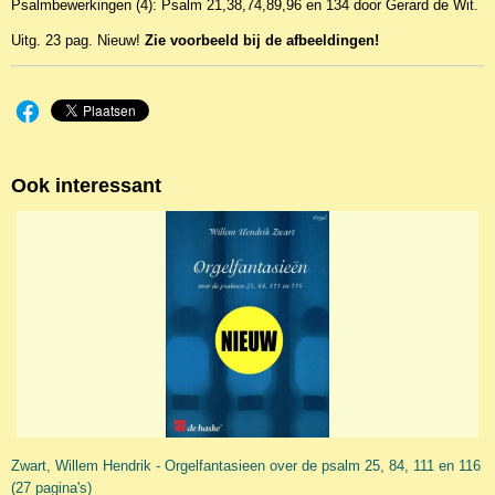
Psalmbewerkingen (4): Psalm 21,38,74,89,96 en 134 door Gerard de Wit.
Productcode leverancier
Spiritoso
Uitg. 23 pag. Nieuw!
Zie voorbeeld bij de afbeeldingen!
Ook interessant
Zwart, Willem Hendrik - Orgelfantasieen over de psalm 25, 84, 111 en 116
(27 pagina's)