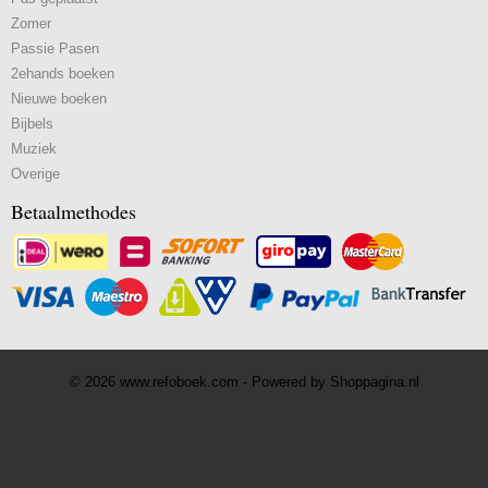
Zomer
Passie Pasen
2ehands boeken
Nieuwe boeken
Bijbels
Muziek
Overige
Betaalmethodes
© 2026 www.refoboek.com - Powered by Shoppagina.nl