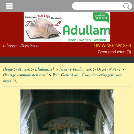
Inloggen
Registreren
UW WINKELWAGEN
Geen producten
(0)
Home
>
Muziek
>
Bladmuziek
>
Nieuwe bladmuziek
>
Orgel (Noten)
>
Overige componisten orgel
>
Wit, Gerard de - Psalmbewerkingen voor
orgel (4)