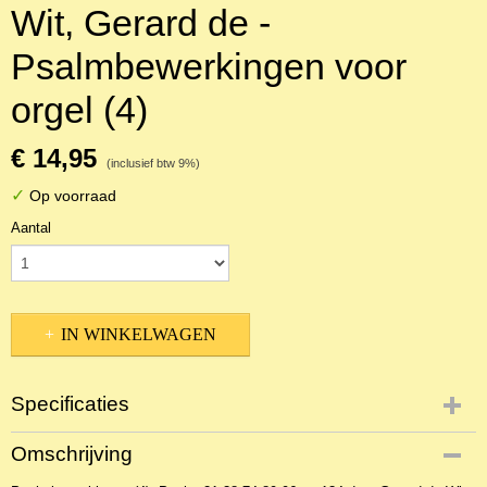
Wit, Gerard de -
Psalmbewerkingen voor
orgel (4)
€ 14,95
(inclusief btw 9%)
✓
Op voorraad
Aantal
IN WINKELWAGEN
Specificaties
Productcode
Omschrijving
NBLNOr-19457