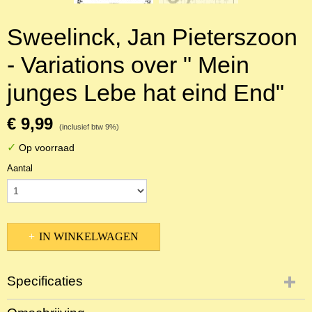
Sweelinck, Jan Pieterszoon
- Variations over " Mein
junges Lebe hat eind End"
€ 9,99
(inclusief btw 9%)
✓
Op voorraad
Aantal
IN WINKELWAGEN
Specificaties
Productcode