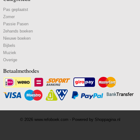
Pas geplaatst
Zomer
Passie Pasen
2ehands boeken
Nieuwe boeken
Bijbels
Muziek
Overige
Betaalmethodes
© 2026 www.refoboek.com - Powered by Shoppagina.nl