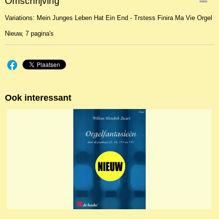
Omschrijving
NBLNOr-228
Variations: Mein Junges Leben Hat Ein End - Trstess Finira Ma Vie Orgel
EAN code
9790046278235
Nieuw, 7 pagina's
Ook interessant