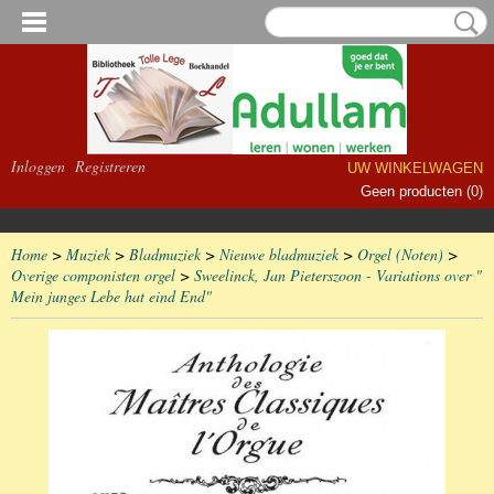
Inloggen
Registreren
UW WINKELWAGEN
Geen producten
(0)
Home
>
Muziek
>
Bladmuziek
>
Nieuwe bladmuziek
>
Orgel (Noten)
>
Overige componisten orgel
>
Sweelinck, Jan Pieterszoon - Variations over "
Mein junges Lebe hat eind End"