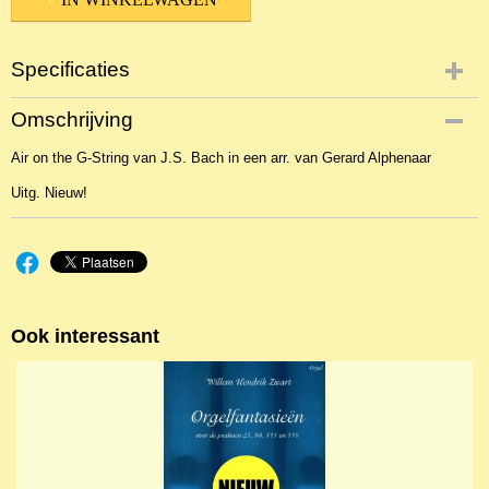
Specificaties
Productcode
Omschrijving
NBLNOr-23852
Air on the G-String van J.S. Bach in een arr. van Gerard Alphenaar
EAN code
9790230002318
Uitg. Nieuw!
Ook interessant