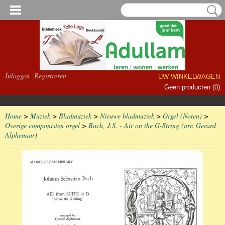
Inloggen
Registreren
UW WINKELWAGEN
Geen producten
(0)
Home
>
Muziek
>
Bladmuziek
>
Nieuwe bladmuziek
>
Orgel (Noten)
>
Overige componisten orgel
>
Bach, J.S. - Air on the G-String (arr. Gerard
Alphenaar)