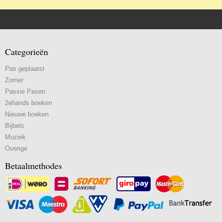
Categorieën
Pas geplaatst
Zomer
Passie Pasen
2ehands boeken
Nieuwe boeken
Bijbels
Muziek
Overige
Betaalmethodes