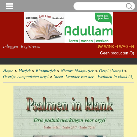
Inloggen
Registreren
UW WINKELWAGEN
Geen producten
(0)
Home
>
Muziek
>
Bladmuziek
>
Nieuwe bladmuziek
>
Orgel (Noten)
>
Overige componisten orgel
>
Steen, Leander van der - Psalmen in klank (3)