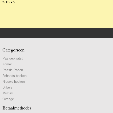
€ 13,75
Categorieën
Pas geplaatst
Zomer
Passie Pasen
2ehands boeken
Nieuwe boeken
Bijbels
Muziek
Overige
Betaalmethodes