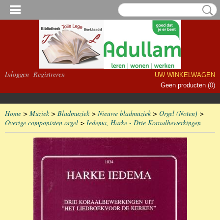
Inloggen
Registreren
UW WINKELWAGEN
Geen producten
(0)
Home
>
Muziek
>
Bladmuziek
>
Nieuwe bladmuziek
>
Orgel (Noten)
>
Overige componisten orgel
>
Iedema, Harke - Drie Koraalbewerkingen