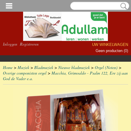
Inloggen
Registreren
UW WINKELWAGEN
Geen producten
(0)
Home
>
Muziek
>
Bladmuziek
>
Nieuwe bladmuziek
>
Orgel (Noten)
>
Overige componisten orgel
>
Macchia, Grimoaldo - Psalm 122, Ere zij aan
God de Vader e.a.