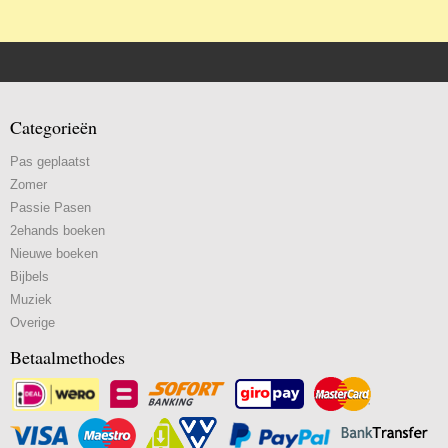
Categorieën
Pas geplaatst
Zomer
Passie Pasen
2ehands boeken
Nieuwe boeken
Bijbels
Muziek
Overige
Betaalmethodes