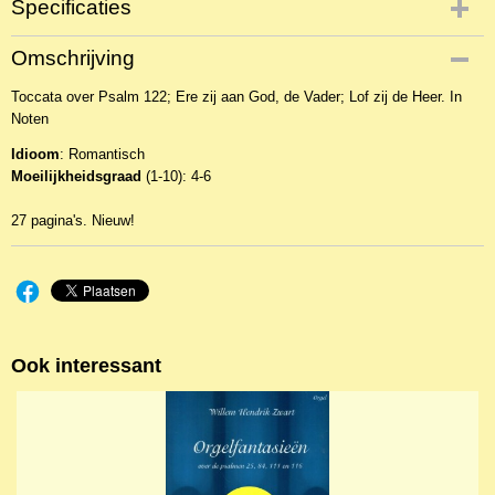
Specificaties
Productcode
Omschrijving
NBLNOr-5135
Toccata over Psalm 122; Ere zij aan God, de Vader; Lof zij de Heer. In
EAN code
Noten
Opus10-470
Idioom
: Romantisch
Moeilijkheidsgraad
(1-10): 4-6
27 pagina's. Nieuw!
Ook interessant