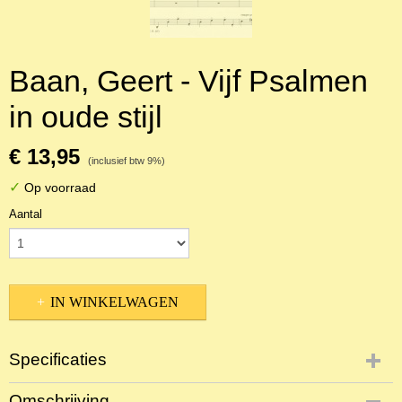
Baan, Geert - Vijf Psalmen
in oude stijl
€ 13,95
(inclusief btw 9%)
✓
Op voorraad
Aantal
IN WINKELWAGEN
Specificaties
Productcode
Omschrijving