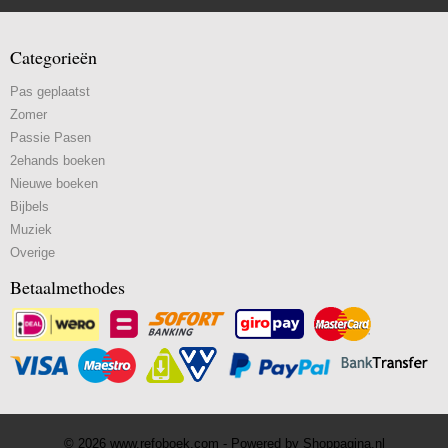
Categorieën
Pas geplaatst
Zomer
Passie Pasen
2ehands boeken
Nieuwe boeken
Bijbels
Muziek
Overige
Betaalmethodes
© 2026 www.refoboek.com - Powered by Shoppagina.nl