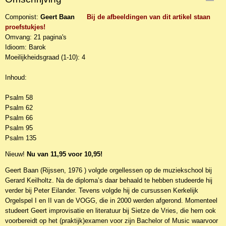
NBLNOr-5956
Componist:
EAN code
Geert Baan
Bij de afbeeldingen van dit artikel staan
proefstukjes!
Opus10-371
Omvang: 21 pagina's
Idioom: Barok
Moeilijkheidsgraad (1-10): 4
Inhoud:
Psalm 58
Psalm 62
Psalm 66
Psalm 95
Psalm 135
Nieuw!
Nu van 11,95 voor 10,95!
Geert Baan (Rijssen, 1976 ) volgde orgellessen op de muziekschool bij
Gerard Keilholtz. Na de diploma’s daar behaald te hebben studeerde hij
verder bij Peter Eilander. Tevens volgde hij de cursussen Kerkelijk
Orgelspel I en II van de VOGG, die in 2000 werden afgerond. Momenteel
studeert Geert improvisatie en literatuur bij Sietze de Vries, die hem ook
voorbereidt op het (praktijk)examen voor zijn Bachelor of Music waarvoor