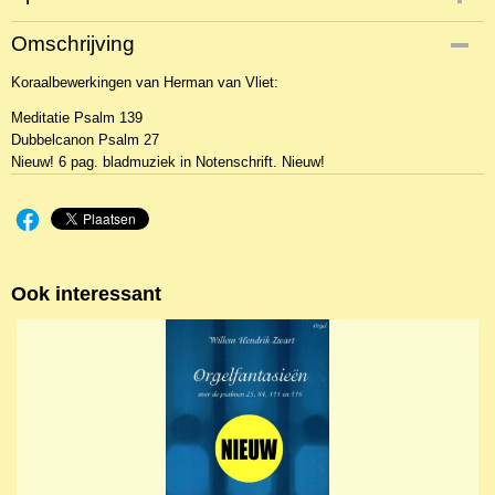
Productcode
Omschrijving
NBLNOr-7129
Koraalbewerkingen van Herman van Vliet:
EAN code
MCRMG016
Meditatie Psalm 139
Dubbelcanon Psalm 27
Nieuw! 6 pag. bladmuziek in Notenschrift. Nieuw!
Ook interessant