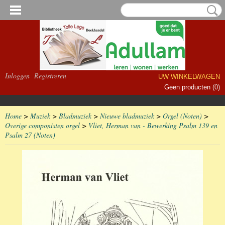
Inloggen
Registreren
UW WINKELWAGEN
Geen producten
(0)
Home
>
Muziek
>
Bladmuziek
>
Nieuwe bladmuziek
>
Orgel (Noten)
>
Overige componisten orgel
>
Vliet, Herman van - Bewerking Psalm 139 en
Psalm 27 (Noten)