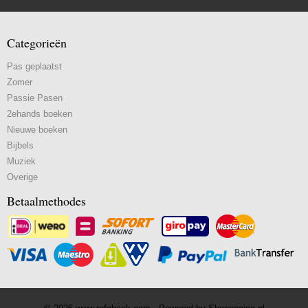
Categorieën
Pas geplaatst
Zomer
Passie Pasen
2ehands boeken
Nieuwe boeken
Bijbels
Muziek
Overige
Betaalmethodes