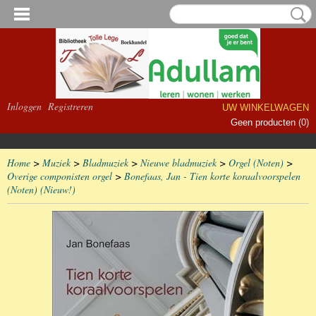
Inloggen
Registreren
UW WINKELWAGEN
Geen producten
(0)
Home
>
Muziek
>
Bladmuziek
>
Nieuwe bladmuziek
>
Orgel (Noten)
>
Overige componisten orgel
>
Bonefaas, Jan - Tien korte koraalvoorspelen
(Noten) (Nieuw!)