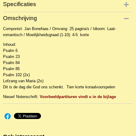
Specificaties
Productcode
Omschrijving
NBLNOr-8920
Componist: Jan Bonefaas / Omvang: 25 pagina's / Idioom: Laat-
EAN code
romantisch / Moeilijkheidsgraad (1-10): 4-5 korte
Opus10-373
Inhoud:
Psalm 6
Psalm 23
Psalm 84
Psalm 85
Psalm 102 (2x)
Lofzang van Maria (2x)
Dit is de dag die God ons schenkt. Tien korte koraalvoorspelen
Nieuw! Notenschrift.
Voorbeeldpartituren vindt u in de bijlage