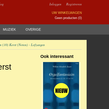
log
Inloggen
Registreren
UW WINKELWAGEN
Geen producten
(0)
MUZIEK
OVERIGE
 (10) Kerst (Noten) - Lofzangen
Ook interessant
rst