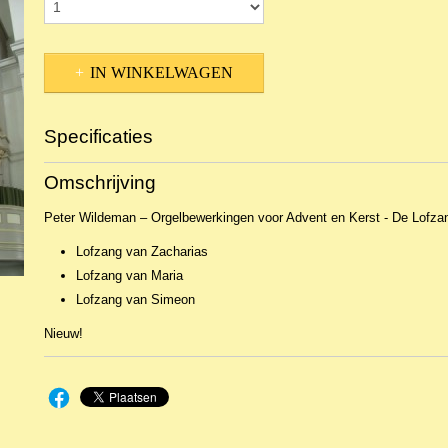
IN WINKELWAGEN
Specificaties
Productcode
NBLNOr-9087
Omschrijving
EAN code
8713986992123
Peter Wildeman – Orgelbewerkingen voor Advent en Kerst - De Lofza
Lofzang van Zacharias
Lofzang van Maria
Lofzang van Simeon
Nieuw!