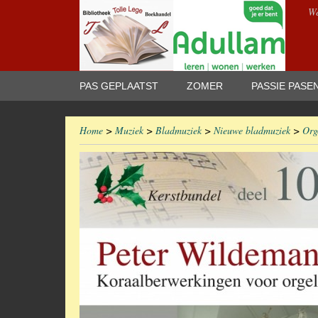
We
PAS GEPLAATST
ZOMER
PASSIE PASE
Home
>
Muziek
>
Bladmuziek
>
Nieuwe bladmuziek
>
Org