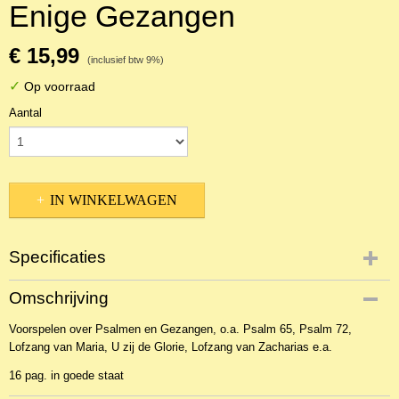
Enige Gezangen
€ 15,99
(inclusief btw 9%)
✓
Op voorraad
Aantal
IN WINKELWAGEN
Specificaties
Productcode
Omschrijving
NBLNOr-920
Voorspelen over Psalmen en Gezangen, o.a. Psalm 65, Psalm 72,
EAN code
Lofzang van Maria, U zij de Glorie, Lofzang van Zacharias e.a.
WIL737
16 pag. in goede staat