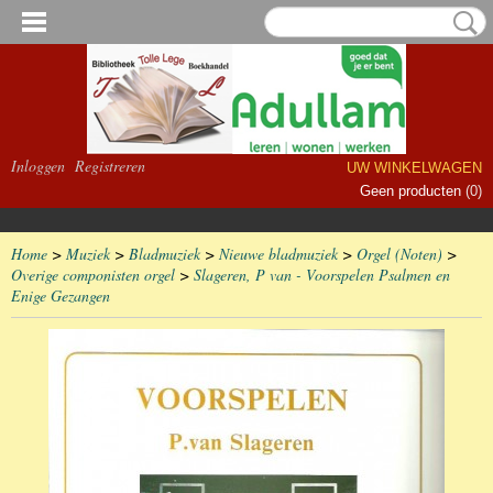
Inloggen
Registreren
UW WINKELWAGEN
Geen producten
(0)
Home
>
Muziek
>
Bladmuziek
>
Nieuwe bladmuziek
>
Orgel (Noten)
>
Overige componisten orgel
>
Slageren, P van - Voorspelen Psalmen en
Enige Gezangen