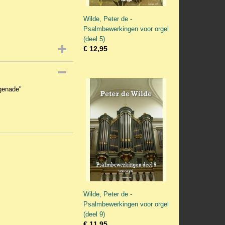
Wilde, Peter de -
Psalmbewerkingen voor orgel
(deel 5)
€ 12,95
 genade"
Wilde, Peter de -
Psalmbewerkingen voor orgel
(deel 9)
€ 11,95