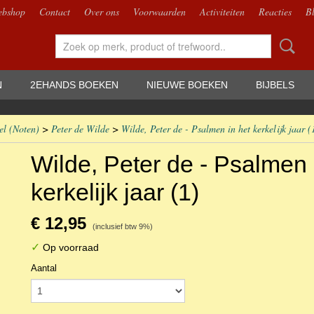
bshop
Contact
Over ons
Voorwaarden
Activiteiten
Reacties
B
N
2EHANDS BOEKEN
NIEUWE BOEKEN
BIJBELS
el (Noten)
>
Peter de Wilde
>
Wilde, Peter de - Psalmen in het kerkelijk jaar (
Wilde, Peter de - Psalmen 
kerkelijk jaar (1)
€ 12,95
(inclusief btw 9%)
✓
Op voorraad
Aantal