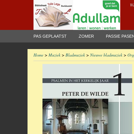
We
PAS GEPLAATST
ZOMER
PASSIE PASE
Home
>
Muziek
>
Bladmuziek
>
Nieuwe bladmuziek
>
Org