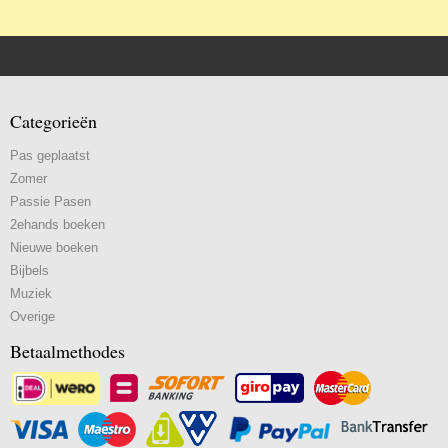
Categorieën
Pas geplaatst
Zomer
Passie Pasen
2ehands boeken
Nieuwe boeken
Bijbels
Muziek
Overige
Betaalmethodes