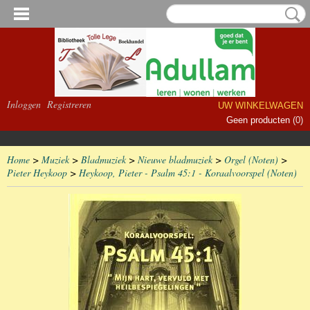
Inloggen
Registreren
UW WINKELWAGEN
Geen producten
(0)
Home
>
Muziek
>
Bladmuziek
>
Nieuwe bladmuziek
>
Orgel (Noten)
>
Pieter Heykoop
>
Heykoop, Pieter - Psalm 45:1 - Koraalvoorspel (Noten)