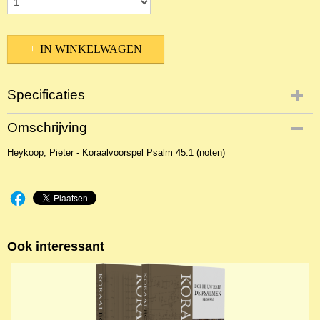
IN WINKELWAGEN
Specificaties
Productcode
Omschrijving
NBLNOr-1574
Heykoop, Pieter - Koraalvoorspel Psalm 45:1 (noten)
Ook interessant