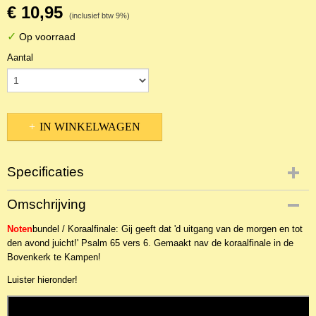
€ 10,95
(inclusief btw 9%)
✓
Op voorraad
Aantal
IN WINKELWAGEN
Specificaties
Productcode
Omschrijving
NBLNOr-20650
Noten
bundel / Koraalfinale: Gij geeft dat 'd uitgang van de morgen en tot
den avond juicht!' Psalm 65 vers 6. Gemaakt nav de koraalfinale in de
Bovenkerk te Kampen!
Luister hieronder!