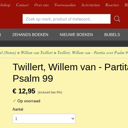
bshop
Contact
Over ons
Voorwaarden
Activiteiten
Reacties
B
N
2EHANDS BOEKEN
NIEUWE BOEKEN
BIJBELS
el (Noten)
>
Willem van Twillert
>
Twillert, Willem van - Partita over Psalm 9
Twillert, Willem van - Parti
Psalm 99
€ 12,95
(inclusief btw 9%)
✓
Op voorraad
Aantal