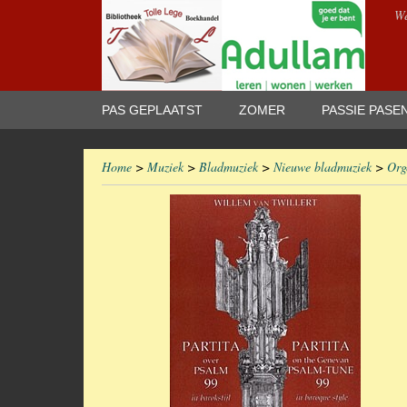
We
PAS GEPLAATST
ZOMER
PASSIE PASE
Home
>
Muziek
>
Bladmuziek
>
Nieuwe bladmuziek
>
Org