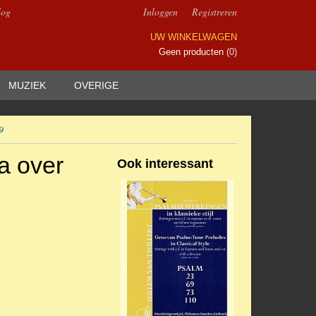
log
Inloggen
Registreren
UW WINKELWAGEN
Geen producten
(0)
MUZIEK
OVERIGE
9
ta over
Ook interessant