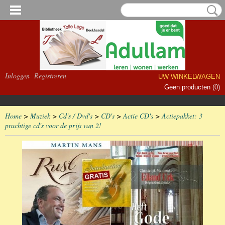
Inloggen
Registreren
UW WINKELWAGEN
Geen producten
(0)
Home
>
Muziek
>
Cd's / Dvd's
>
CD's
>
Actie CD's
>
Actiepakket: 3
prachtige cd's voor de prijs van 2!