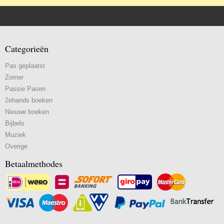
Categorieën
Pas geplaatst
Zomer
Passie Pasen
2ehands boeken
Nieuwe boeken
Bijbels
Muziek
Overige
Betaalmethodes