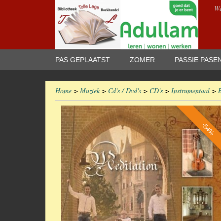
We
PAS GEPLAATST
ZOMER
PASSIE PASE
Home
>
Muziek
>
Cd's / Dvd's
>
CD's
>
Instrumentaal
>
-54%