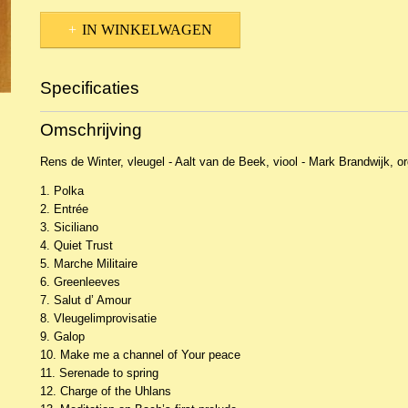
IN WINKELWAGEN
Specificaties
Productcode
NCDIn-10908
Omschrijving
EAN code
8713986990891
Rens de Winter, vleugel - Aalt van de Beek, viool - Mark Brandwijk, or
1. Polka
2. Entrée
3. Siciliano
4. Quiet Trust
5. Marche Militaire
6. Greenleeves
7. Salut d’ Amour
8. Vleugelimprovisatie
9. Galop
10. Make me a channel of Your peace
11. Serenade to spring
12. Charge of the Uhlans