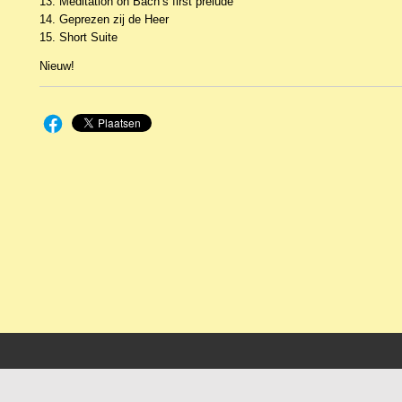
13. Meditation on Bach’s first prelude
14. Geprezen zij de Heer
15. Short Suite
Nieuw!