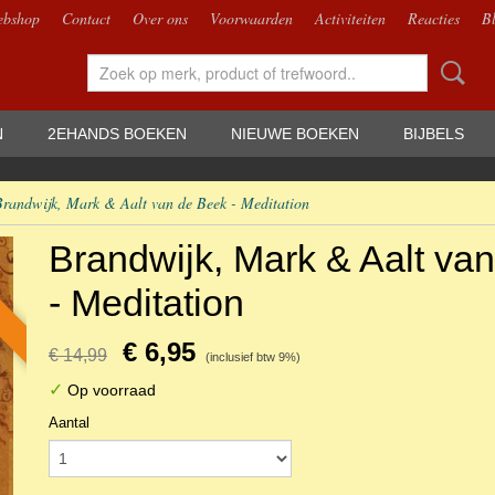
bshop
Contact
Over ons
Voorwaarden
Activiteiten
Reacties
B
N
2EHANDS BOEKEN
NIEUWE BOEKEN
BIJBELS
Brandwijk, Mark & Aalt van de Beek - Meditation
Brandwijk, Mark & Aalt va
- Meditation
€ 6,95
€ 14,99
(inclusief btw 9%)
✓
Op voorraad
Aantal