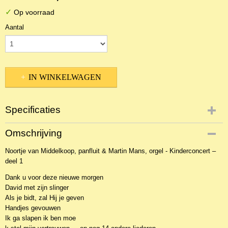
✓
Op voorraad
Aantal
IN WINKELWAGEN
Specificaties
EAN code
Omschrijving
8716114994723
Noortje van Middelkoop, panfluit & Martin Mans, orgel - Kinderconcert –
deel 1
Dank u voor deze nieuwe morgen
David met zijn slinger
Als je bidt, zal Hij je geven
Handjes gevouwen
Ik ga slapen ik ben moe