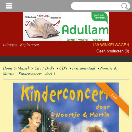
Inloggen
Registreren
UW WINKELWAGEN
Geen producten
(0)
Home
>
Muziek
>
Cd's / Dvd's
>
CD's
>
Instrumentaal
>
Noortje &
Martin - Kinderconcert - deel 1
-54%