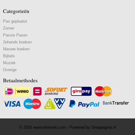
Categorieën
Pas geplaatst
Zomer
Passie Pasen
2ehands boeken
Nieuwe boeken
Bijbels
Muziek
Overige
Betaalmethodes
© 2026 www.refoboek.com - Powered by Shoppagina.nl