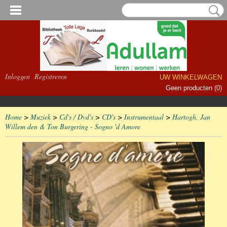
Inloggen
Registreren
UW WINKELWAGEN
Geen producten
(0)
Home
>
Muziek
>
Cd's / Dvd's
>
CD's
>
Instrumentaal
>
Hartogh, Jan
Willem den & Ton Burgering - Sogno 'd Amore