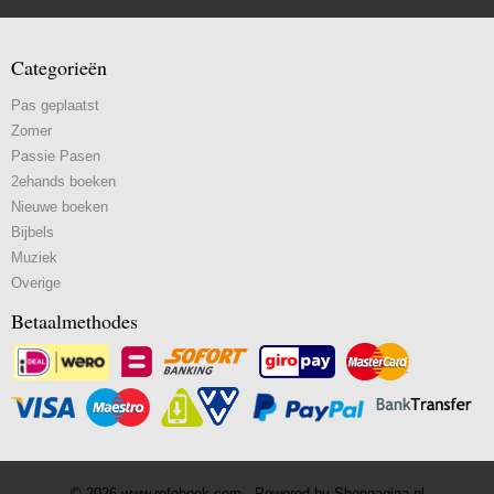
Categorieën
Pas geplaatst
Zomer
Passie Pasen
2ehands boeken
Nieuwe boeken
Bijbels
Muziek
Overige
Betaalmethodes
© 2026 www.refoboek.com - Powered by Shoppagina.nl