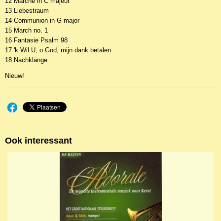
12 Marche in C majeur
13 Liebestraum
14 Communion in G major
15 March no. 1
16 Fantasie Psalm 98
17 'k Wil U, o God, mijn dank betalen
18 Nachklänge
Nieuw!
Ook interessant