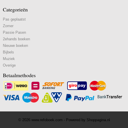
Categorieën
Pas geplaatst
Zomer
Passie Pasen
2ehands boeken
Nieuwe boeken
Bijbels
Muziek
Overige
Betaalmethodes
© 2026 www.refoboek.com - Powered by Shoppagina.nl