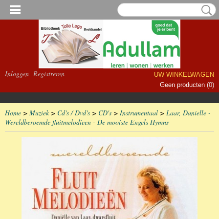
Inloggen
Registreren
UW WINKELWAGEN
Geen producten
(0)
Home
>
Muziek
>
Cd's / Dvd's
>
CD's
>
Instrumentaal
>
Laar, Danielle -
Wereldberoemde fluitmelodieen - De mooiste Engels Hymns