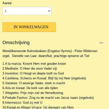
Aantal
IN WINKELWAGEN
Omschrijving
Wereldberoemde fluitmelodieen (Engelse Hymns) - Peter Wildeman:
orgel, Danielle van Laar: dwarsfluit; prachtige opname uit Tiel
1.A la marcia: Kroont Hem met gouden kroon
2.Meditatie: O Heer die onze Vader zijt
3.Invention: O Hoogt en diepte looft nu God
4.Cantilena, Scherzo en Koraal: Blijf bij mij Heer (orgelsolo)
5.Variaties: O eeuw’ge Vader, sterk in macht
6.Aria en koraal: De kerk van alle tijden
7.Allegretto: Prijs mijn ziel de Hemelkoning
8.Prelude Festivo: Zing nu de macht van Jezus naam (orgelsolo)
9.Intermezzo: God zij met U
10.Koraal en Allegro Vivace: Gij dienaars van Hem