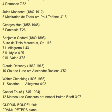
4 Romance 7’52
Jules Massenet (1842-1912)
5 Méditation de Thaïs arr. Paul Taffanel 4’15
Georges Hüe (1858-1948)
6 Fantaisie 7’26
Benjamin Godard (1849-1895)
Suite de Trois Morceaux, Op. 116
7 I. Allegretto 1’43
8 II. Idylle 4’25
9 III. Valse 3’55
Claude Debussy (1862-1918)
10 Clair de Lune arr. Alexandre Roelens 4’52
Walter Gieseking (1895-1956)
11 Sonatine: II. Allegretto 4’02
Gabriel Fauré (1845-1924)
12 Morceau de Concours arr. Anabel Hulme Brieff 3’07
GUDRUN BOUREL fluit
FRANK PETERS piano