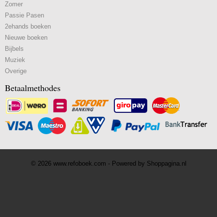
Zomer
Passie Pasen
2ehands boeken
Nieuwe boeken
Bijbels
Muziek
Overige
Betaalmethodes
© 2026 www.refoboek.com - Powered by Shoppagina.nl