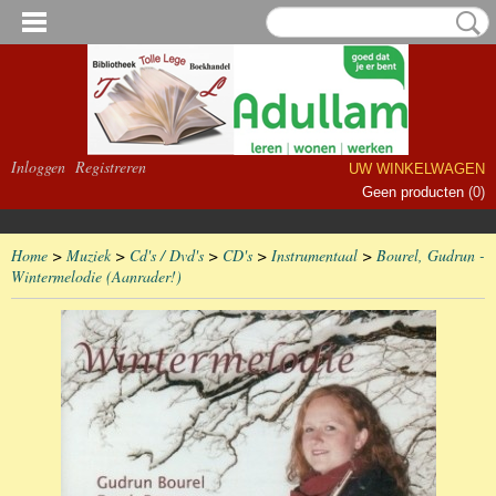
Inloggen
Registreren
UW WINKELWAGEN
Geen producten
(0)
Home
>
Muziek
>
Cd's / Dvd's
>
CD's
>
Instrumentaal
>
Bourel, Gudrun -
Wintermelodie (Aanrader!)