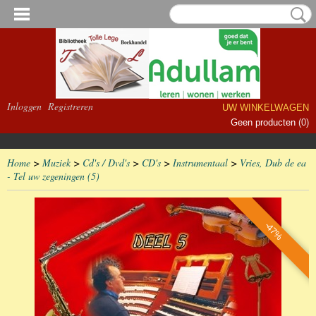
Inloggen
Registreren
UW WINKELWAGEN
Geen producten
(0)
Home
>
Muziek
>
Cd's / Dvd's
>
CD's
>
Instrumentaal
>
Vries, Dub de ea
- Tel uw zegeningen (5)
-47%