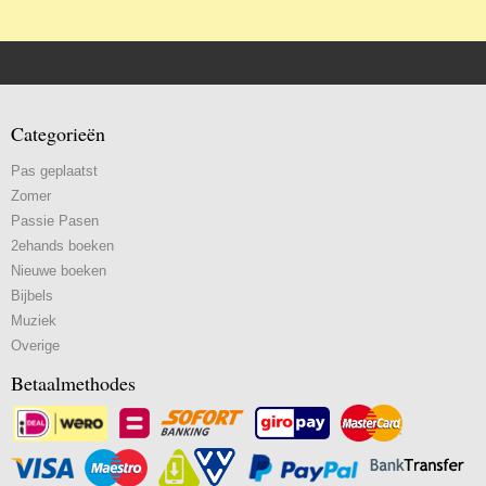
Categorieën
Pas geplaatst
Zomer
Passie Pasen
2ehands boeken
Nieuwe boeken
Bijbels
Muziek
Overige
Betaalmethodes