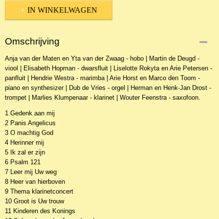
IN WINKELWAGEN
Omschrijving
Anja van der Maten en Yta van der Zwaag - hobo | Martin de Deugd -
viool | Elisabeth Hopman - dwarsfluit | Liselotte Rokyta en Arie Petersen -
panfluit | Hendrie Westra - marimba | Arie Horst en Marco den Toom -
piano en synthesizer | Dub de Vries - orgel | Herman en Henk-Jan Drost -
trompet | Marlies Klumpenaar - klarinet | Wouter Feenstra - saxofoon.
1 Gedenk aan mij
2 Panis Angelicus
3 O machtig God
4 Herinner mij
5 Ik zal er zijn
6 Psalm 121
7 Leer mij Uw weg
8 Heer van hierboven
9 Thema klarinetconcert
10 Groot is Uw trouw
11 Kinderen des Konings