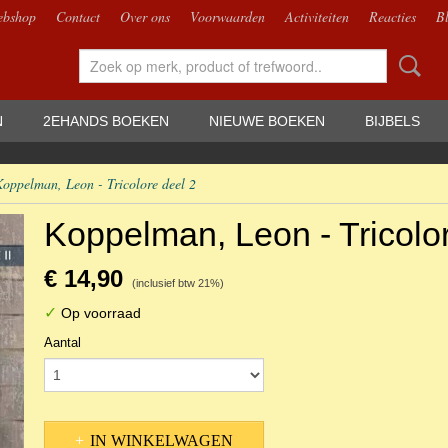
bshop
Contact
Over ons
Voorwaarden
Activiteiten
Reacties
B
N
2EHANDS BOEKEN
NIEUWE BOEKEN
BIJBELS
oppelman, Leon - Tricolore deel 2
Koppelman, Leon - Tricolo
€ 14,90
(inclusief btw 21%)
✓
Op voorraad
Aantal
IN WINKELWAGEN