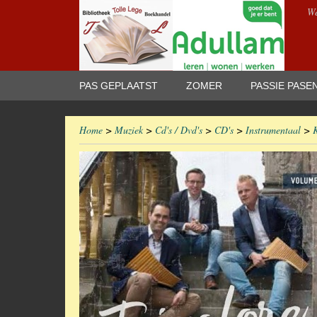
We
PAS GEPLAATST
ZOMER
PASSIE PASE
Home
>
Muziek
>
Cd's / Dvd's
>
CD's
>
Instrumentaal
>
K