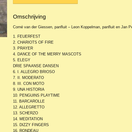
Omschrijving
Corné van der Giessen, panfluit – Leon Koppelman, panfluit en Jan Pe
1. FEUERFEST
2. CHARIOTS OF FIRE
3. PRAYER
4. DANCE OF THE MERRY MASCOTS
5. ELEGY
DRIE SPAANSE DANSEN
6. I. ALLEGRO BRIOSO
7. II. MODERATO
8. III. CON MOTO
9. UNA HISTORIA
10. PENGUINS PLAYTIME
11. BARCAROLLE
12. ALLEGRETTO
13. SCHERZO
14. MEDITATION
15. DIZZY FINGERS
16. RONDEAU