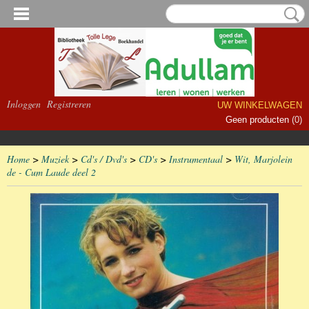
Inloggen
Registreren
UW WINKELWAGEN
Geen producten
(0)
Home
>
Muziek
>
Cd's / Dvd's
>
CD's
>
Instrumentaal
>
Wit, Marjolein
de - Cum Laude deel 2