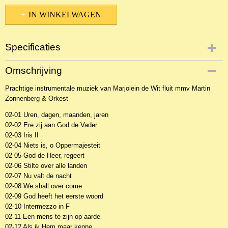
IN WINKELWAGEN
Specificaties
Productcode
Omschrijving
19893
Prachtige instrumentale muziek van Marjolein de Wit fluit mmv Martin
EAN code
Zonnenberg & Orkest
8716758001481
02-01 Uren, dagen, maanden, jaren
02-02 Ere zij aan God de Vader
02-03 Iris II
02-04 Niets is, o Oppermajesteit
02-05 God de Heer, regeert
02-06 Stilte over alle landen
02-07 Nu valt de nacht
02-08 We shall over come
02-09 God heeft het eerste woord
02-10 Intermezzo in F
02-11 Een mens te zijn op aarde
02-12 Als ik Hem maar kenne