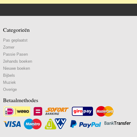
Categorieën
Pas geplaatst
Zomer
Passie Pasen
2ehands boeken
Nieuwe boeken
Bijbels
Muziek
Overige
Betaalmethodes