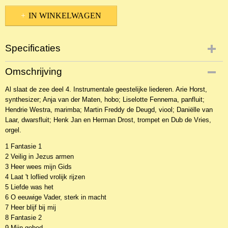
IN WINKELWAGEN
Specificaties
Productcode
Omschrijving
20434
Al slaat de zee deel 4. Instrumentale geestelijke liederen. Arie Horst,
EAN code
synthesizer; Anja van der Maten, hobo; Liselotte Fennema, panfluit;
CD1499342
Hendrie Westra, marimba; Martin Freddy de Deugd, viool; Daniëlle van
Laar, dwarsfluit; Henk Jan en Herman Drost, trompet en Dub de Vries,
orgel.
1 Fantasie 1
2 Veilig in Jezus armen
3 Heer wees mijn Gids
4 Laat 't loflied vrolijk rijzen
5 Liefde was het
6 O eeuwige Vader, sterk in macht
7 Heer blijf bij mij
8 Fantasie 2
9 Mijn gebed