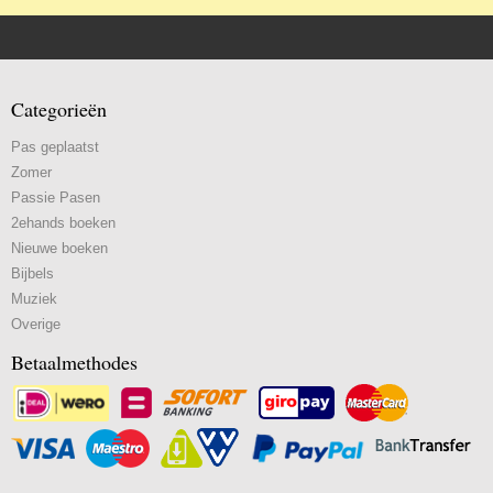
Categorieën
Pas geplaatst
Zomer
Passie Pasen
2ehands boeken
Nieuwe boeken
Bijbels
Muziek
Overige
Betaalmethodes