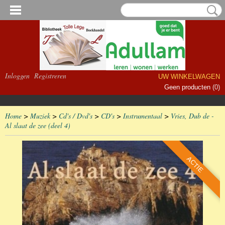
Inloggen
Registreren
UW WINKELWAGEN
Geen producten
(0)
Home
>
Muziek
>
Cd's / Dvd's
>
CD's
>
Instrumentaal
>
Vries, Dub de -
Al slaat de zee (deel 4)
ACTIE