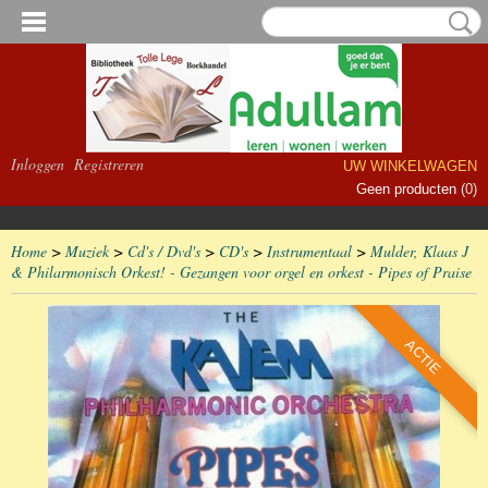
Inloggen
Registreren
UW WINKELWAGEN
Geen producten
(0)
Home
>
Muziek
>
Cd's / Dvd's
>
CD's
>
Instrumentaal
>
Mulder, Klaas J
& Philarmonisch Orkest! - Gezangen voor orgel en orkest - Pipes of Praise
ACTIE