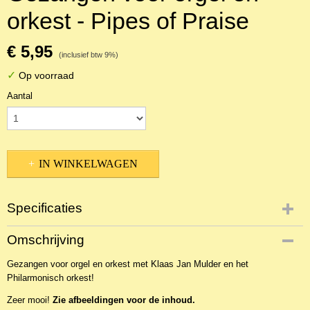
orkest - Pipes of Praise
€ 5,95
(inclusief btw 9%)
✓
Op voorraad
Aantal
IN WINKELWAGEN
Specificaties
Productcode
Omschrijving
2CDOr-20892
Gezangen voor orgel en orkest met Klaas Jan Mulder en het
EAN code
Philarmonisch orkest!
8711211551923
Zeer mooi!
Zie afbeeldingen voor de inhoud.