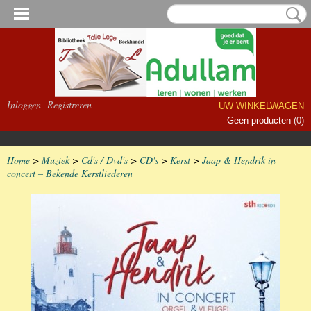
Inloggen
Registreren
UW WINKELWAGEN
Geen producten
(0)
Home
>
Muziek
>
Cd's / Dvd's
>
CD's
>
Kerst
>
Jaap & Hendrik in
concert – Bekende Kerstliederen