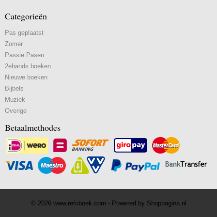
Categorieën
Pas geplaatst
Zomer
Passie Pasen
2ehands boeken
Nieuwe boeken
Bijbels
Muziek
Overige
Betaalmethodes
© 2026 www.refoboek.com - Powered by Shoppagina.nl