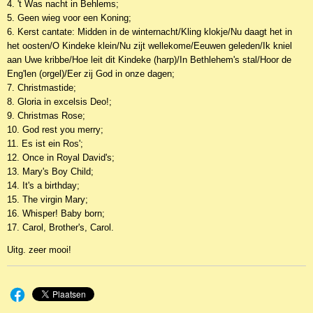
4. 't Was nacht in Behlems;
5. Geen wieg voor een Koning;
6. Kerst cantate: Midden in de winternacht/Kling klokje/Nu daagt het in
het oosten/O Kindeke klein/Nu zijt wellekome/Eeuwen geleden/Ik kniel
aan Uwe kribbe/Hoe leit dit Kindeke (harp)/In Bethlehem's stal/Hoor de
Eng'len (orgel)/Eer zij God in onze dagen;
7. Christmastide;
8. Gloria in excelsis Deo!;
9. Christmas Rose;
10. God rest you merry;
11. Es ist ein Ros';
12. Once in Royal David's;
13. Mary's Boy Child;
14. It's a birthday;
15. The virgin Mary;
16. Whisper! Baby born;
17. Carol, Brother's, Carol.
Uitg. zeer mooi!