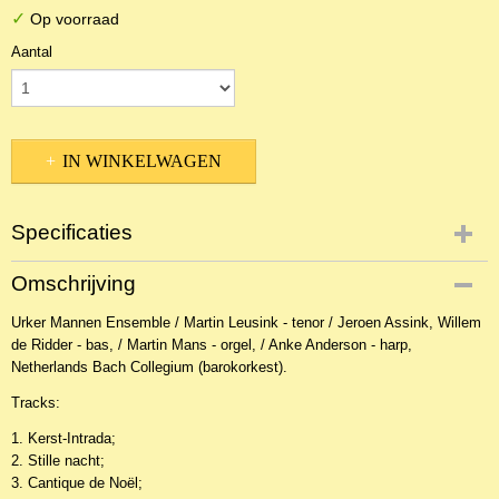
✓
Op voorraad
Aantal
IN WINKELWAGEN
Specificaties
Productcode
Omschrijving
2CDKo-9067
Urker Mannen Ensemble / Martin Leusink - tenor / Jeroen Assink, Willem
de Ridder - bas, / Martin Mans - orgel, / Anke Anderson - harp,
Netherlands Bach Collegium (barokorkest).
Tracks:
1. Kerst-Intrada;
2. Stille nacht;
3. Cantique de Noël;