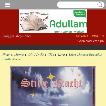
Inloggen
Registreren
UW WINKELWAGEN
Geen producten
(0)
Home
>
Muziek
>
Cd's / Dvd's
>
CD's
>
Kerst
>
Urker Mannen Ensemble
- Stille Nacht