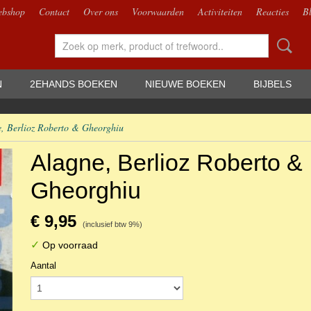
bshop
Contact
Over ons
Voorwaarden
Activiteiten
Reacties
B
N
2EHANDS BOEKEN
NIEUWE BOEKEN
BIJBELS
, Berlioz Roberto & Gheorghiu
Alagne, Berlioz Roberto &
Gheorghiu
€ 9,95
(inclusief btw 9%)
✓
Op voorraad
Aantal