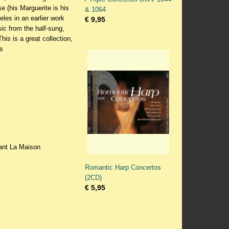
e (his Marguerite is his
& 1064
les in an earlier work
€ 9,95
c from the half-sung,
his is a great collection,
es
vant La Maison
Romantic Harp Concertos
(2CD)
€ 5,95