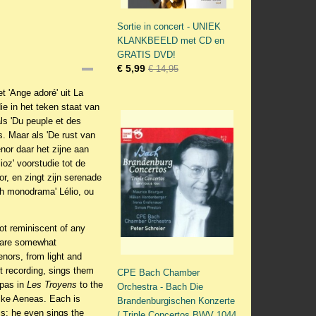
Sortie in concert - UNIEK
KLANKBEELD met CD en
GRATIS DVD!
€ 5,99
€ 14,95
t 'Ange adoré' uit La
e in het teken staat van
ls 'Du peuple et des
s. Maar als 'De rust van
enor daar het zijne aan
oz' voorstudie tot de
r, en zingt zijn serenade
ch monodrama' Lélio, ou
not reminiscent of any
s are somewhat
enors, from light and
st recording, sings them
CPE Bach Chamber
opas in
Les Troyens
to the
Orchestra - Bach Die
like Aeneas. Each is
Brandenburgischen Konzerte
ss; he even sings the
/ Triple Concertos BWV 1044