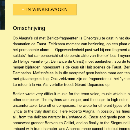
IN WINKELWAGEN
Omschrijving
Op Alagna's cd met Berlioz-fragmenten is Gheorghiu te gast in het due
damnation de Faust. Zeldzaam moment van bezinning, op een plaat di
het permanente alarm.... Opgewondenheid past wel bij een fragment a
soldats', het rampenbericht uit de eerste akte van Berlioz' Les Troyen
de Heilige Familie' (uit L'enfance du Christ) moet aanbreken, zou de t
mogen bijdragen.Interessant is de keus uit Huit scènes de Faust, Berli
Damnation. Mefistofeles is in die voorproef geen bariton maar een teno
met gitaarbegeleiding. Ook zeldzaam zijn de fragmenten uit het 'lyris
Le retour à la vie. Als verteller treedt Gérard Depardieu op.
Berlioz wrote very difficult music for the tenor voice, music which is 
other composer. The rhythms are unique, and the leaps to high note
uncomfortable. Like other composers, he wrote for different types of t
lyrical to the truly dramatic. Here Roberto Alagna, in possibly his fine
all, from the delicate narrator in
L'enfance du Christ
and gentle poet I
somewhat grander Benvenuto Cellini, and on finally to the Siegmund-
imbued with true character, and Alagna's range cannot help but impre