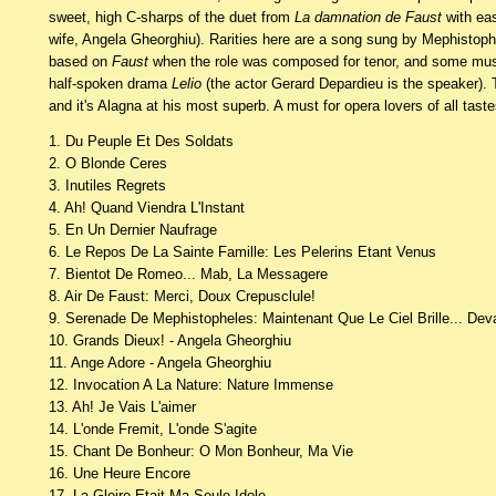
sweet, high C-sharps of the duet from
La damnation de Faust
with eas
wife, Angela Gheorghiu). Rarities here are a song sung by Mephistophe
based on
Faust
when the role was composed for tenor, and some musi
half-spoken drama
Lelio
(the actor Gerard Depardieu is the speaker). T
and it's Alagna at his most superb. A must for opera lovers of all tast
1. Du Peuple Et Des Soldats
2. O Blonde Ceres
3. Inutiles Regrets
4. Ah! Quand Viendra L'Instant
5. En Un Dernier Naufrage
6. Le Repos De La Sainte Famille: Les Pelerins Etant Venus
7. Bientot De Romeo... Mab, La Messagere
8. Air De Faust: Merci, Doux Crepusclule!
9. Serenade De Mephistopheles: Maintenant Que Le Ciel Brille... De
10. Grands Dieux! - Angela Gheorghiu
11. Ange Adore - Angela Gheorghiu
12. Invocation A La Nature: Nature Immense
13. Ah! Je Vais L'aimer
14. L'onde Fremit, L'onde S'agite
15. Chant De Bonheur: O Mon Bonheur, Ma Vie
16. Une Heure Encore
17. La Gloire Etait Ma Seule Idole