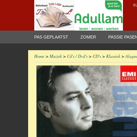
We
PAS GEPLAATST
ZOMER
PASSIE PASE
Home
>
Muziek
>
Cd's / Dvd's
>
CD's
>
Klassiek
>
Alagne