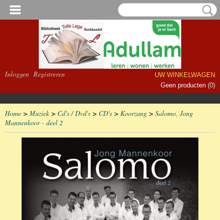
Inloggen
Registreren
UW WINKELWAGEN
Geen producten
(0)
Home
>
Muziek
>
Cd's / Dvd's
>
CD's
>
Koorzang
>
Salomo, Jong
Mannenkoor - deel 2