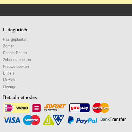
Categorieën
Pas geplaatst
Zomer
Passie Pasen
2ehands boeken
Nieuwe boeken
Bijbels
Muziek
Overige
Betaalmethodes