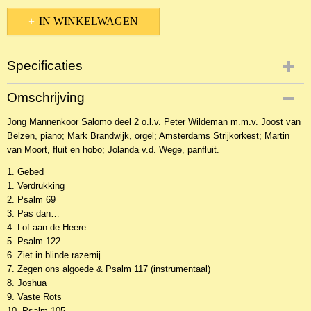
IN WINKELWAGEN
Specificaties
Productcode
Omschrijving
11873
Jong Mannenkoor Salomo deel 2 o.l.v. Peter Wildeman m.m.v. Joost van
EAN code
Belzen, piano; Mark Brandwijk, orgel; Amsterdams Strijkorkest; Martin
8713986991065
van Moort, fluit en hobo; Jolanda v.d. Wege, panfluit.
1. Gebed
1. Verdrukking
2. Psalm 69
3. Pas dan…
4. Lof aan de Heere
5. Psalm 122
6. Ziet in blinde razernij
7. Zegen ons algoede & Psalm 117 (instrumentaal)
8. Joshua
9. Vaste Rots
10. Psalm 105