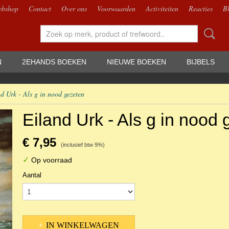
bshop
Contact
Over ons
Voorwaarden
Activiteiten
Reacties
B
N
2EHANDS BOEKEN
NIEUWE BOEKEN
BIJBELS
d Urk - Als g in nood gezeten
Eiland Urk - Als g in nood
€ 7,95
(inclusief btw 9%)
✓
Op voorraad
Aantal
IN WINKELWAGEN