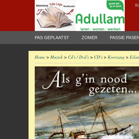
We
PAS GEPLAATST
ZOMER
PASSIE PASE
Home
>
Muziek
>
Cd's / Dvd's
>
CD's
>
Koorzang
>
Eilan