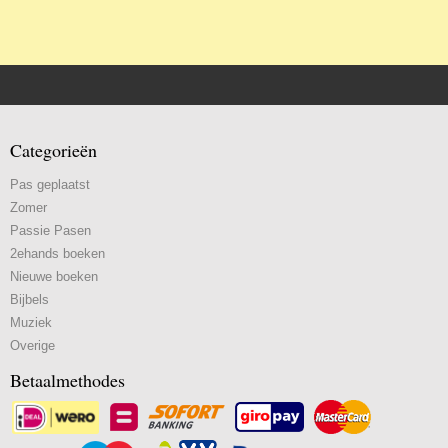
Categorieën
Pas geplaatst
Zomer
Passie Pasen
2ehands boeken
Nieuwe boeken
Bijbels
Muziek
Overige
Betaalmethodes