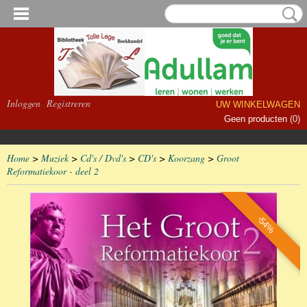
Inloggen
Registreren
UW WINKELWAGEN
Geen producten
(0)
Home
>
Muziek
>
Cd's / Dvd's
>
CD's
>
Koorzang
>
Groot
Reformatiekoor - deel 2
-54%