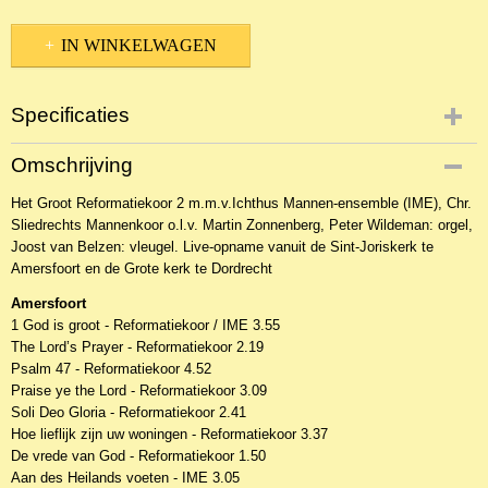
IN WINKELWAGEN
Specificaties
Productcode
Omschrijving
NCDKoa-19204
Het Groot Reformatiekoor 2 m.m.v.Ichthus Mannen-ensemble (IME), Chr.
EAN code
Sliedrechts Mannenkoor o.l.v. Martin Zonnenberg, Peter Wildeman: orgel,
8713986992215
Joost van Belzen: vleugel. Live-opname vanuit de Sint-Joriskerk te
Productcode leverancier
Amersfoort en de Grote kerk te Dordrecht
Interclassic Music
Amersfoort
1 God is groot - Reformatiekoor / IME 3.55
The Lord’s Prayer - Reformatiekoor 2.19
Psalm 47 - Reformatiekoor 4.52
Praise ye the Lord - Reformatiekoor 3.09
Soli Deo Gloria - Reformatiekoor 2.41
Hoe lieflijk zijn uw woningen - Reformatiekoor 3.37
De vrede van God - Reformatiekoor 1.50
Aan des Heilands voeten - IME 3.05