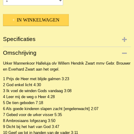
IN WINKELWAGEN
Specificaties
Productcode
Omschrijving
2CDKo-19381
Urker Mannenkoor Halleluja olv Willem Hendrik Zwart mmv Gebr. Brouwer
EAN code
en Everhard Zwart aan het orgel.
8711211550629
1 Prijs de Heer met blijde galmen 3:23
2 God enkel licht 4:30
3 Ik voel de winden Gods vandaag 3:08
4 Leer mij de weg o Heer 4:28
5 De tien geboden 7:18
6 Als goede kinderen slapen zacht [engelenwacht] 2:07
7 Gebed voor de urker visser 5:35
8 Ambrosiaans lofgezang 3:50
9 Dicht bij het hart van God 3:47
10 Geef uw lot in handen van de vader 3:11