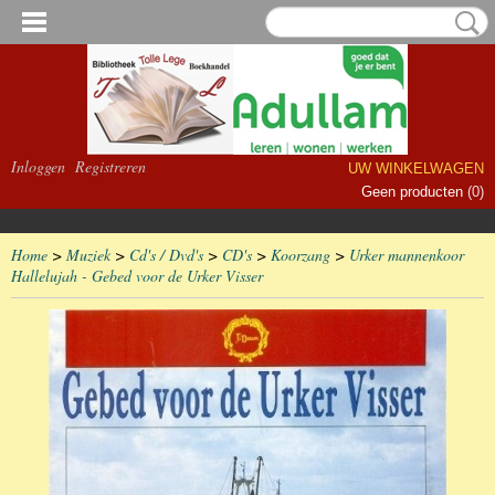
Inloggen
Registreren
UW WINKELWAGEN
Geen producten
(0)
Home
>
Muziek
>
Cd's / Dvd's
>
CD's
>
Koorzang
>
Urker mannenkoor
Hallelujah - Gebed voor de Urker Visser