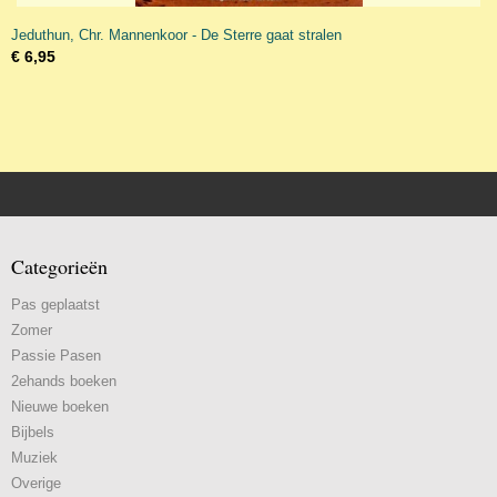
Jeduthun, Chr. Mannenkoor - De Sterre gaat stralen
€ 6,95
Categorieën
Pas geplaatst
Zomer
Passie Pasen
2ehands boeken
Nieuwe boeken
Bijbels
Muziek
Overige