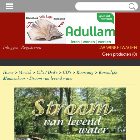
Inloggen
Registreren
UW WINKELWAGEN
Geen producten
(0)
Home
>
Muziek
>
Cd's / Dvd's
>
CD's
>
Koorzang
>
Korendijks
Mannenkoor - Stroom van levend water