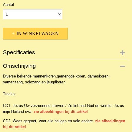
Aantal
IN WINKELWAGEN
Specificaties
Productcode
Omschrijving
2CDKo-3575
Diverse bekende mannenkoren,gemengde koren, dameskoren,
EAN code
samenzang, solozang en jeugdkoren.
8711211578029
Tracks:
CD1 Jezus Uw verzoenend sterven / Zo lief had God de wereld, Jezus
mijn Heiland eva
zie afbeeldingen bij dti artikel
CD2 Wees gegroet, Voor alle heilgen en vele andere
zie afbeeldingen
bij dti artikel