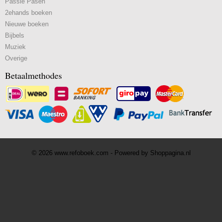
Passie Pasen
2ehands boeken
Nieuwe boeken
Bijbels
Muziek
Overige
Betaalmethodes
© 2026 www.refoboek.com - Powered by Shoppagina.nl