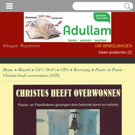
Inloggen
Registreren
UW WINKELWAGEN
Geen producten
(0)
Home
>
Muziek
>
Cd's / Dvd's
>
CD's
>
Koorzang
>
Passie en Pasen -
Christus heeft overwonnen (2CD)